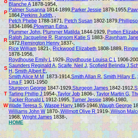
o
Blanche A
1878-1954,
Palmer Susanna
1814-1899,
Parker Jessie
1879-1955,
Paw
P
1864,
Perkins Judith
, ,
Petch Phebe
1788-1871,
Petch Susan
1802-1879,
Phillips
1834-1896,
Plowman Edna
,
Plummer John
,
Plummer Matilda
1844-1929,
Potten Elizab
Ralph Jacqueline R
,
Ransom Katie S
1883-,
Raynham Jan
R
1872,
Remington Henry
1837-,
Rice William
1821-,
Rickwood Elizabeth
1808-1889,
Ringw
1878-1956,
Roydhouse Emily L
1929-,
Roydhouse Louisa C L
1906-200
Saunders Reginald A
,
Scaife Neil J,
Scofield Belinda J
,
Sch
S
H
,
Smith Albert E
,
Smith Alice M M
1873-1914,
Smith Allan R
,
Smith Hilary E
,
Lina F
1901-1950
Sturgeon George
1847-1929,
Sturgeon James
1842-1912,
S
T
Tarling Phillip J
1954-,
Taylor Job
1806-,
Taylor Martin G
,
Th
Tucker Ronald L
1912-1995,
Turner Jessie
1896-1980,
W
Wade Teresa S
,
Waspe Harry
1865-1946,
Waugh George
18
Williams John W
1870-,
Willmott Olive R
1919-,
Wilson Malc
1968,
Wright James
1838-,
HOME