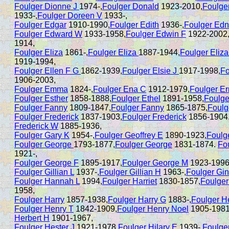
Foulger Dionne J
1974-,
Foulger Donald
1923-2010,
Foulge
1933-,
Foulger Doreen V
1933-,
Foulger Edgar
1910-1990,
Foulger Edith
1936-,
Foulger Edn
Foulger Edward W
1933-1958,
Foulger Edwin F
1922-2002
1914,
Foulger Eliza
1861-,
Foulger Eliza
1887-1944,
Foulger Eliz
1919-1994,
Foulger Ellen F G
1862-1939,
Foulger Elsie J
1917-1998,
Fo
1906-2003,
Foulger Emma
1824-,
Foulger Ena C
1912-1979,
Foulger Er
Foulger Esther
1858-1888,
Foulger Ethel
1891-1958,
Foulge
Foulger Fanny
1809-1847,
Foulger Fanny
1865-1875,
Foulg
Foulger Frederick
1837-1903,
Foulger Frederick
1856-1904
Frederick W
1885-1936,
Foulger Gary K
1954-,
Foulger Geoffrey E
1890-1923,
Foulg
Foulger George
1793-1877,
Foulger George
1831-1874.
Fo
1921-,
Foulger George F
1895-1917,
Foulger George M
1923-1996
Foulger Gillian L
1937-,
Foulger Gillian H
1963-,
Foulger Gi
Foulger Hannah L
1994,
Foulger Harriet
1830-1857,
Foulger
1958,
Foulger Harry
1857-1938,
Foulger Harry G
1883-,
Foulger H
Foulger Henry T
1842-1909,
Foulger Henry Noel
1905-1981
Herbert H
1901-1967,
Foulger Hester J
1921-1978,
Foulger Hilary E
1939-,
Foulge