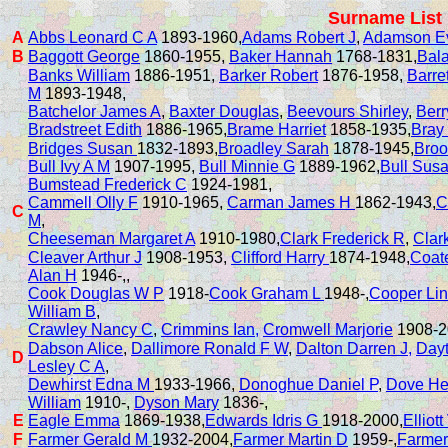
Surname List
A
Abbs Leonard C A
1893-1960,
Adams Robert J
,
Adamson E
B
Baggott George
1860-1955,
Baker Hannah
1768-1831,
Bal
Banks William
1886-1951,
Barker Robert
1876-1958,
Barret
M
1893-1948,
Batchelor James A
,
Baxter Douglas
,
Beevours Shirley
,
Berr
Bradstreet Edith
1886-1965,
Brame Harriet
1858-1935,
Bray
Bridges Susan
1832-1893,
Broadley Sarah
1878-1945,
Broo
Bull Ivy A M
1907-1995,
Bull Minnie G
1889-1962,
Bull Sus
Bumstead Frederick C
1924-1981,
Cammell Olly F
1910-1965,
Carman James H
1862-1943,
C
C
M
,
Cheeseman Margaret A
1910-1980,
Clark Frederick R
,
Clar
Cleaver Arthur J
1908-1953,
Clifford Harry
1874-1948,
Coat
Alan H
1946-,,
Cook Douglas W P
1918-
Cook Graham L
1948-,
Cooper Li
William B
,
Crawley Nancy C
,
Crimmins Ian,
Cromwell Marjorie
1908-2
Dabson Alice
,
Dallimore Ronald F W
,
Dalton Darren J,
Dayt
D
Lesley C A
,
Dewhirst Edna M
1933-1966,
Donoghue Daniel P
,
Dove He
William
1910-,
Dyson Mary
1836-,
E
Eagle Emma
1869-1938,
Edwards Idris G
1918-2000,
Elliot
F
Farmer Gerald M
1932-2004,
Farmer Martin D
1959-,
Farmer