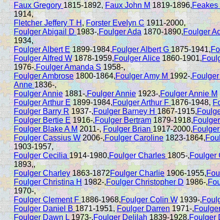
Faux Gregory
1815-1892,
Faux John M
1819-1896,
Feakes 
1914,
Fletcher Jeffery T H
,
Forster Evelyn C
1911-2000,
Foulger Abigail D
1983-,
Foulger Ada
1870-1890,
Foulger A
1934,
Foulger Albert E
1899-1984,
Foulger Albert G
1875-1941,
Fo
Foulger Alfred W
1878-1959,
Foulger Alice
1860-1901,
Foul
1976-,
Foulger Amanda S
1958-,
Foulger Ambrose
1800-1864,
Foulger Amy M
1992-,
Foulge
Anne
1836-,
Foulger Annie
1881-,
Foulger Annie
1923-,
Foulger Annie M
Foulger Arthur E
1899-1984,
Foulger Arthur F
1876-1948,
Fo
Foulger Barry R
1937-,
Foulger Barney H
1867-1915,
Foulge
Foulger Bertie E
1916-,
Foulger Bertram
1879-1918,
Foulger
Foulger Blake A M
2011-,
Foulger Brian
1917-2000,
Foulger
Foulger Cassius W
2006-,
Foulger Caroline
1823-1864,
Foul
1903-1957,
Foulger Cecilia
1914-1980,
Foulger Charles
1805-,
Foulger 
1893,,
Foulger Charley
1863-1872
Foulger Charlie
1906-1955,
Fou
Foulger Christina H
1982-,
Foulger Christopher D
1986-,
Fou
1970-,
Foulger Clement F
1886-1968,
Foulger Colin W
1939-,
Foulg
Foulger Daniel B
1871-1951,
Foulger Darren
1971-,
Foulger
Foulger Dawn L
1973-,
Foulger Delilah
1839-1928,
Foulger