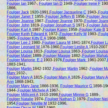
Foulger Ian
1967-,
Foulger Ian D
1949-,
Foulger Irene F
190
1866,
Foulger Jack
1920-1991,
Foulger Jacqueline C
1943-,
Foulg
Foulger Janet T
1955-,
Foulger Jeffery B
1956-,
Foulger Jes
Foulger Joanne
1967-,
Foulger Joanne
1970-,
Foulger Joan
Foulger John
1819-,
Foulger Jonathan S
1971-,
Foulger Jul
Foulger Karl A
1987-,
Foulger Karen
1958-,
Foulger Kate B
1
Foulger Keith Edward K
1972-,
Foulger Kelly M
1983-,
Foul
1965-,
Foulger Kitty E A
1908-1988,
Foulger Lee J
1980-,
Foulger Laura M
1841-1874,
Foulger L
Foulger Leonard W
1876-1960,
Foulger Leslie A
1910-2007
Foulger Louisa
1813-,
Foulger Louisa
1863-,
Foulger Louisa
Foulger Mabel
1889-,
Foulger Maggie
1882-,
Foulger Mahal
Foulger Marjorie E J
1903-1976,
Foulger Mark
1961-2007,
1883-1941,
Foulger Martin
1842-1932 ,
Foulger Martin
1962-,
Foulger M
Mary
1932-,
Foulger Mary A
1815-,
Foulger Mary A
1826-,
Foulger Mary A
Ann
1868-1943,
Foulger Mary Jane
1866-1936,
Foulger Maurice G
1898-19
1944-,
Foulger Michele A
1967-,
Foulger Millicent A
1910-1998,
Foulger Minnie G
1889-,
Foulger Natalie
1974-,
Foulger Nathan D
1979-,
Foulger Nei
1954,
Foulger Neville M
1932-1996,
Foulger Oscar W
1887-1960,