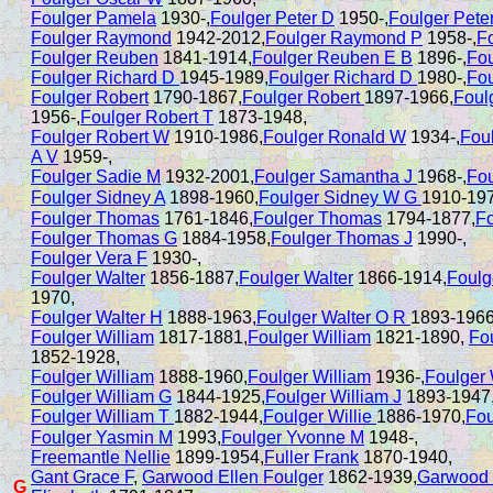
Foulger Pamela
1930-,
Foulger Peter D
1950-,
Foulger Pete
Foulger Raymond
1942-2012,
Foulger Raymond P
1958-,
F
Foulger Reuben
1841-1914,
Foulger Reuben E B
1896-,
Fo
Foulger Richard D
1945-1989,
Foulger Richard D
1980-,
Fou
Foulger Robert
1790-1867,
Foulger Robert
1897-1966,
Foul
1956-,
Foulger Robert T
1873-1948,
Foulger Robert W
1910-1986,
Foulger Ronald W
1934-,
Fou
A V
1959-,
Foulger Sadie M
1932-2001,
Foulger Samantha J
1968-,
Fou
Foulger Sidney A
1898-1960,
Foulger Sidney W G
1910-197
Foulger Thomas
1761-1846,
Foulger Thomas
1794-1877,
F
Foulger Thomas G
1884-1958,
Foulger Thomas J
1990-,
Foulger Vera F
1930-,
Foulger Walter
1856-1887,
Foulger Walter
1866-1914,
Foulg
1970,
Foulger Walter H
1888-1963,
Foulger Walter O R
1893-1966
Foulger William
1817-1881,
Foulger William
1821-1890,
Fo
1852-1928,
Foulger William
1888-1960,
Foulger William
1936-,
Foulger 
Foulger William G
1844-1925,
Foulger William J
1893-1947
Foulger William T
1882-1944,
Foulger Willie
1886-1970,
Fou
Foulger Yasmin M
1993,
Foulger Yvonne M
1948-,
Freemantle Nellie
1899-1954,
Fuller Frank
1870-1940,
Gant Grace F
,
Garwood Ellen Foulger
1862-1939,
Garwood
G