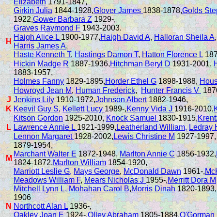
Elizabeth
1791-1847,
Girkin Julia
1844-1928,
Glover James
1838-1878,
Golds Ste
1922,
Gower Barbara Z
1929-,
Graves Raymond F
1943-2003.
Haigh Alice L
1900-1977,
Haigh David A
,
Halloran Sheila A
H
Harris James A
,
Haste Kenneth T
,
Hastings Damon T
,
Hatton Florence L
187
Hickin Madge R
1887-1936,
Hitchman Beryl D
1931-2001,
1883-1957,
Holmes Fanny
1829-1895,
Horder Ethel G
1898-1988,
Hous
Howroyd Jean M
,
Human Frederick
,
Hunter Francis V
187
J
Jenkins Lily
1910-1972,
Johnson Albert
1882-1946,
K
Keevil Guy S
,
Kellett Lucy
1989-,
Kenny Vida J
1916-2010,
Kitson Gordon
1925-2010,
Knock Samuel
1830-1915,
Krent
L
Lawrence Annie L
1921-1999,
Leatherland William,
Ledray 
Lennon Margaret
1928-2002,
Lewis Christine M
1927-1997
1879-1954,
Marchant Walter E
1872-1948,
Marlton Annie C
1856-1932,
M
1824-1872,
Marlton William
1854-1920,
Marriott Leslie G,
Mays George
,
McDonald Dawn
1961-,
Mc
Meadows William F
,
Mears Nicholas J
1955-,
Merritt Dora M
Mitchell Lynn L,
Mohahan Carol B
,
Morris Dinah
1820-1893
1906
N
Northcott Alan L
1936-
,
Oakley Joan E
1924-,
Olley Abraham
1805-1884,
O'Gorman 